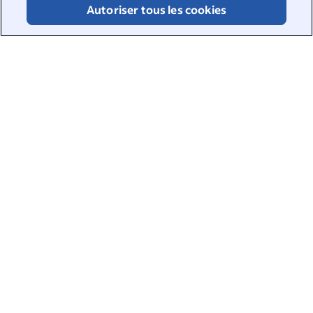
Autoriser tous les cookies
comparer leur positionnement par rapport
aux autres entreprises dans divers domaines
du bien-être et de mieux comprendre leurs
effectifs.