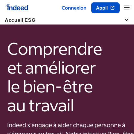
Connexion
Appli
Début du contenu principal
Accueil ESG
Togg
Comprendre
et améliorer
le bien-être
au travail
Indeed s’engage à aider chaque personne à
s’épanouir au travail. Notre initiative Bien-être