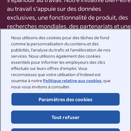
au travail s’appuie sur des données
exclusives, une fonctionnalité de produit, des
recherches mondiales, des partenariats et une
rigueur académique. Indeed recueille et
Nous utilisons des cookies pour des tâches de fond
affiche des données sur le bien-être afin
comme la personnalisation du contenu et des
publicités, l'analyse du trafic et l'amélioration de nos
d’aider les personnes à trouver un meilleur
services. Nous utilisons également des cookies
emploi et d’inciter les entreprises à créer des
essentiels pour informer les employeurs des clics
effectués sur leurs offres d'emploi. Vous
environnements propices à l’épanouissement
reconnaissez que votre utilisation d'Indeed est
professionnel. Ces données sont utiles pour
soumise à notre
Politique relative aux cookies
, que
les chercheurs d’emploi au moment de
nous vous invitons à consulter.
sélectionner les entreprises pour lesquelles
Paramètres des cookies
travailler.
Tout refuser
Elles sont également utiles pour les
entreprises, car elles leur permettent de